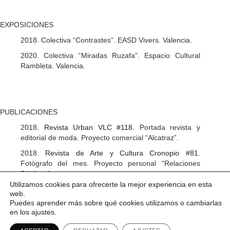
EXPOSICIONES
2018. Colectiva “Contrastes”. EASD Vivers. Valencia.
2020. Colectiva “Miradas Ruzafa”. Espacio Cultural
Rambleta. Valencia.
PUBLICACIONES
2018.
Revista Urban VLC #118
. Portada revista y
editorial de moda. Proyecto comercial “Alcatraz”.
2018.
Revista de Arte y Cultura Cronopio #81.
Fotógrafo del mes. Proyecto personal “Relaciones
Públicas”.
Utilizamos cookies para ofrecerte la mejor experiencia en esta
2019.
ViceVersa Magazine.
Series I y II del Proyecto
web.
personal “Relaciones Públicas”.
Puedes aprender más sobre qué cookies utilizamos o cambiarlas
en los ajustes.
2019.
ViceVersa Magazine.
Serie “Aprehensión”.